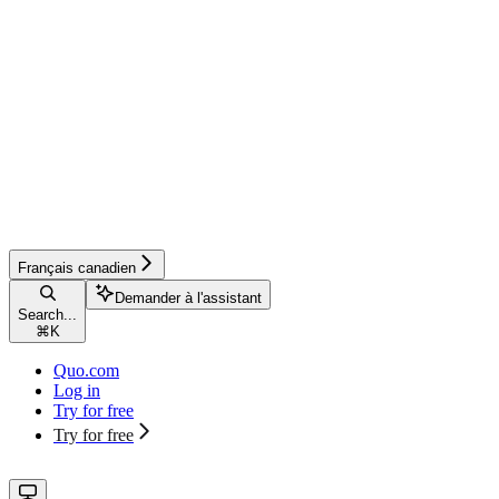
Français canadien
Demander à l'assistant
Search...
⌘
K
Quo.com
Log in
Try for free
Try for free