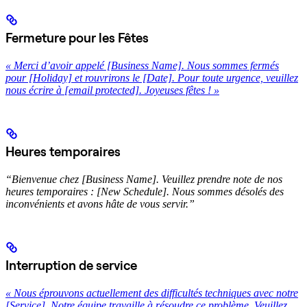
Fermeture pour les Fêtes
« Merci d’avoir appelé [Business Name]. Nous sommes fermés
pour [Holiday] et rouvrirons le [Date]. Pour toute urgence, veuillez
nous écrire à
[email protected]
. Joyeuses fêtes ! »
Heures temporaires
“Bienvenue chez [Business Name]. Veuillez prendre note de nos
heures temporaires : [New Schedule]. Nous sommes désolés des
inconvénients et avons hâte de vous servir.”
Interruption de service
« Nous éprouvons actuellement des difficultés techniques avec notre
[Service]. Notre équipe travaille à résoudre ce problème. Veuillez