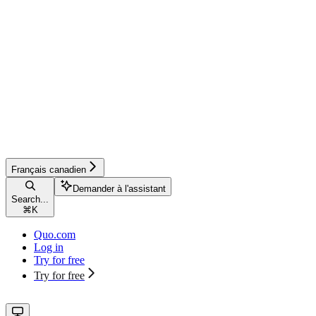
Français canadien
Demander à l'assistant
Search...
⌘
K
Quo.com
Log in
Try for free
Try for free