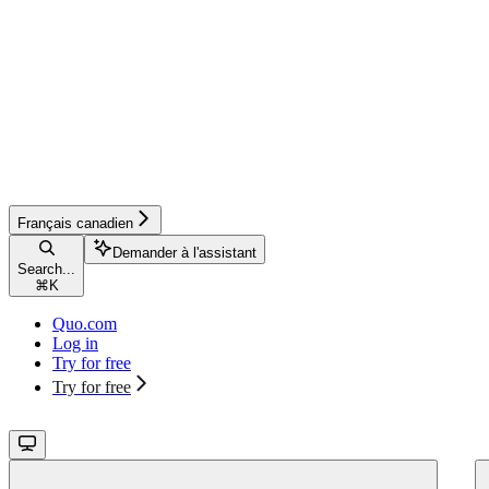
Français canadien
Demander à l'assistant
Search...
⌘
K
Quo.com
Log in
Try for free
Try for free