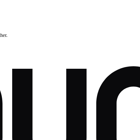
ther.