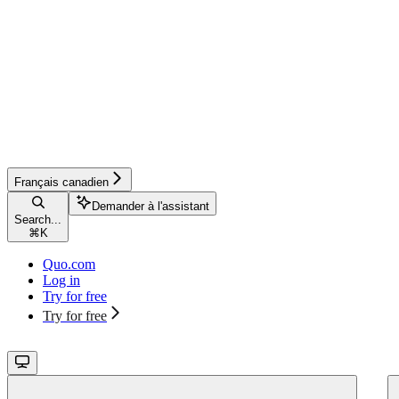
Français canadien
Demander à l'assistant
Search...
⌘
K
Quo.com
Log in
Try for free
Try for free