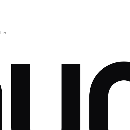
ther.