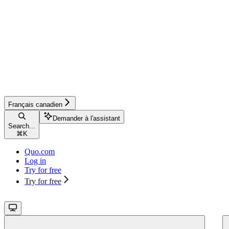
Français canadien
Demander à l'assistant
Search...
⌘
K
Quo.com
Log in
Try for free
Try for free