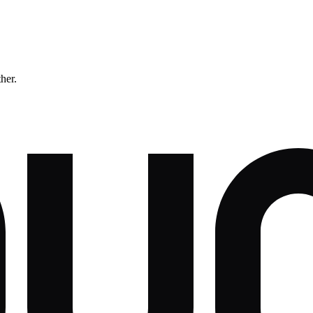
ther.