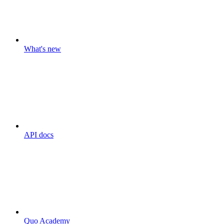
What's new
API docs
Quo Academy