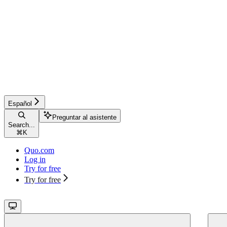
Español
Preguntar al asistente
Search...
⌘
K
Quo.com
Log in
Try for free
Try for free