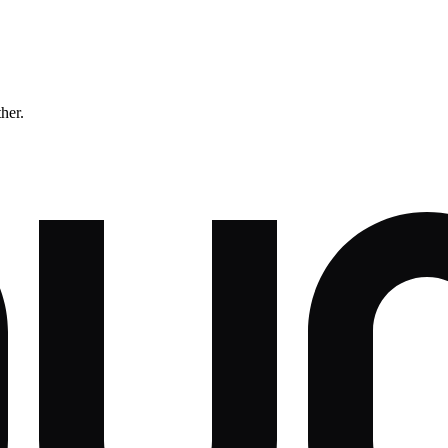
ther.