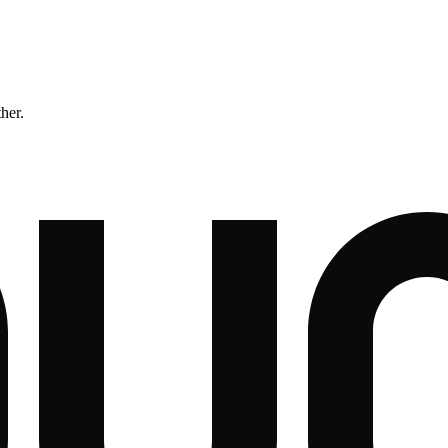
ther.