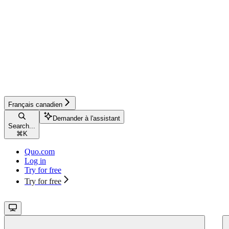
Français canadien
Demander à l'assistant
Search...
⌘
K
Quo.com
Log in
Try for free
Try for free