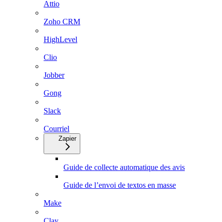
Attio
Zoho CRM
HighLevel
Clio
Jobber
Gong
Slack
Courriel
Zapier
Guide de collecte automatique des avis
Guide de l’envoi de textos en masse
Make
Clay