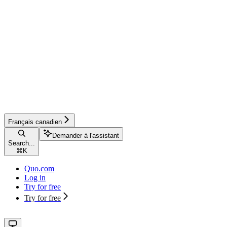
Français canadien
Demander à l'assistant
Search...
⌘
K
Quo.com
Log in
Try for free
Try for free