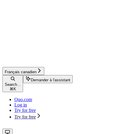
Français canadien
Demander à l'assistant
Search...
⌘
K
Quo.com
Log in
Try for free
Try for free