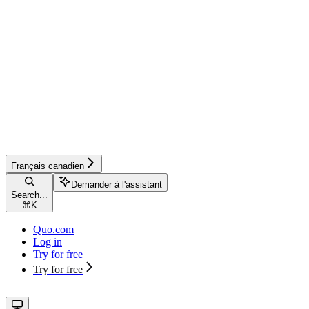
Français canadien
Demander à l'assistant
Search...
⌘
K
Quo.com
Log in
Try for free
Try for free