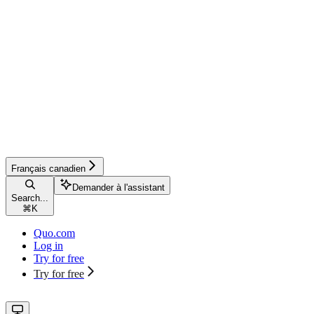
Français canadien
Demander à l'assistant
Search...
⌘
K
Quo.com
Log in
Try for free
Try for free