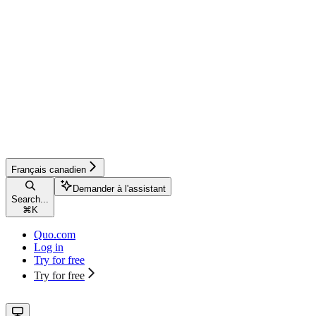
Français canadien
Demander à l'assistant
Search...
⌘
K
Quo.com
Log in
Try for free
Try for free