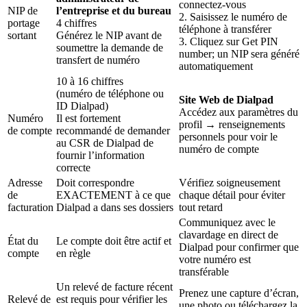
connectez-vous
NIP de
l’entreprise et du bureau
2. Saisissez le numéro de
portage
4 chiffres
téléphone à transférer
sortant
Générez le NIP avant de
3. Cliquez sur Get PIN
soumettre la demande de
number; un NIP sera généré
transfert de numéro
automatiquement
10 à 16 chiffres
(numéro de téléphone ou
Site Web de Dialpad
ID Dialpad)
Accédez aux paramètres du
Numéro
Il est fortement
profil → renseignements
de compte
recommandé de demander
personnels pour voir le
au CSR de Dialpad de
numéro de compte
fournir l’information
correcte
Adresse
Doit correspondre
Vérifiez soigneusement
de
EXACTEMENT à ce que
chaque détail pour éviter
facturation
Dialpad a dans ses dossiers
tout retard
Communiquez avec le
clavardage en direct de
État du
Le compte doit être actif et
Dialpad pour confirmer que
compte
en règle
votre numéro est
transférable
Un relevé de facture récent
Prenez une capture d’écran,
Relevé de
est requis pour vérifier les
une photo ou téléchargez la