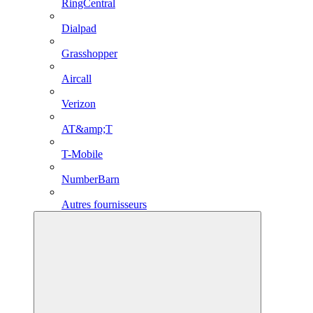
RingCentral
Dialpad
Grasshopper
Aircall
Verizon
AT&amp;T
T-Mobile
NumberBarn
Autres fournisseurs