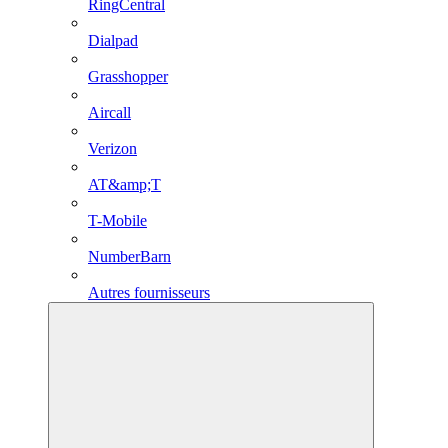
RingCentral
Dialpad
Grasshopper
Aircall
Verizon
AT&amp;T
T-Mobile
NumberBarn
Autres fournisseurs