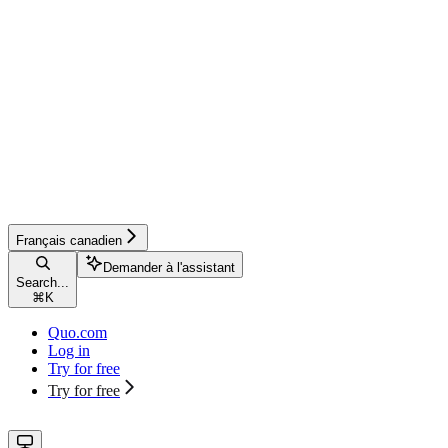
Français canadien
Demander à l'assistant
Search...
⌘
K
Quo.com
Log in
Try for free
Try for free