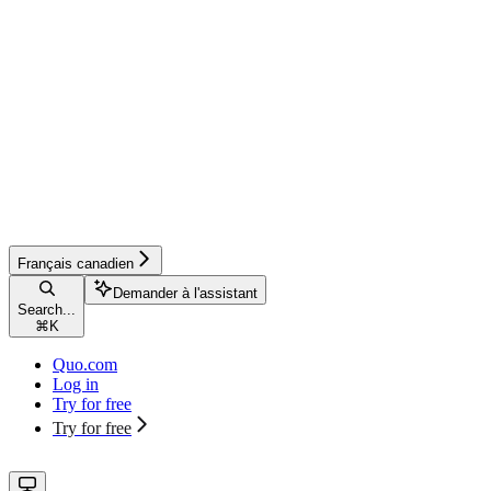
Français canadien
Demander à l'assistant
Search...
⌘
K
Quo.com
Log in
Try for free
Try for free