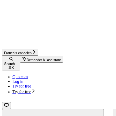
Français canadien
Demander à l'assistant
Search...
⌘
K
Quo.com
Log in
Try for free
Try for free