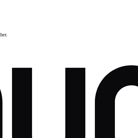
ther.