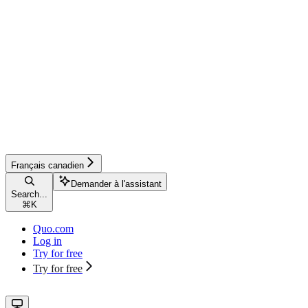
Français canadien
Demander à l'assistant
Search...
⌘
K
Quo.com
Log in
Try for free
Try for free