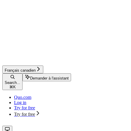
Français canadien
Demander à l'assistant
Search...
⌘
K
Quo.com
Log in
Try for free
Try for free