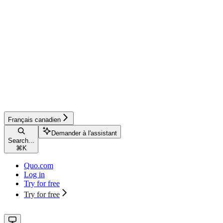
Français canadien
Demander à l'assistant
Search...
⌘
K
Quo.com
Log in
Try for free
Try for free