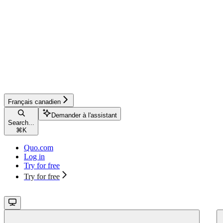
Français canadien
Demander à l'assistant
Search...
⌘
K
Quo.com
Log in
Try for free
Try for free