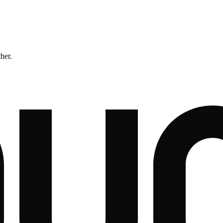
ther.