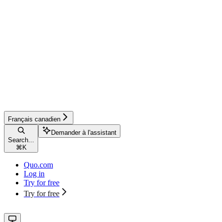
Français canadien
Demander à l'assistant
Search...
⌘
K
Quo.com
Log in
Try for free
Try for free