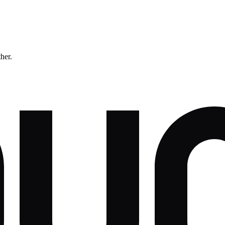
ther.