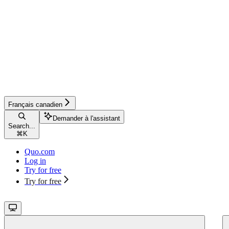
Français canadien
Demander à l'assistant
Search...
⌘
K
Quo.com
Log in
Try for free
Try for free