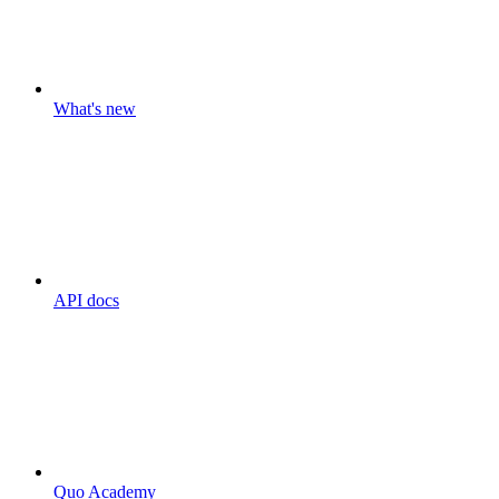
What's new
API docs
Quo Academy