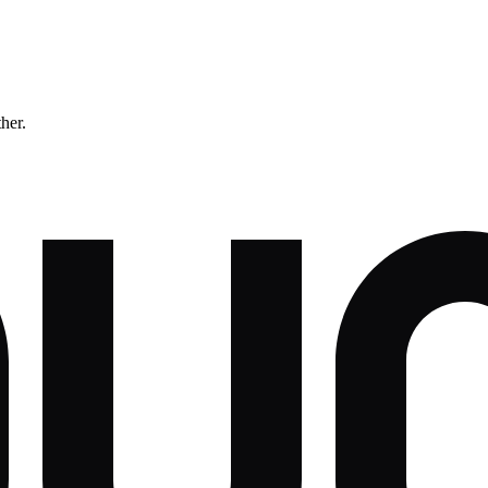
ther.