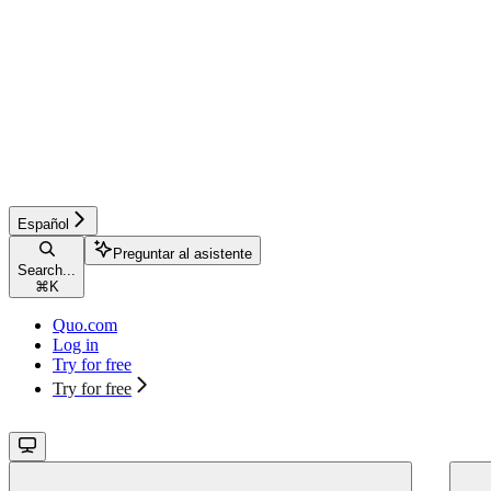
Español
Preguntar al asistente
Search...
⌘
K
Quo.com
Log in
Try for free
Try for free