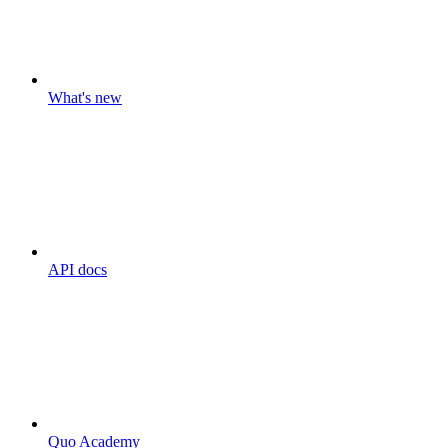
What's new
API docs
Quo Academy