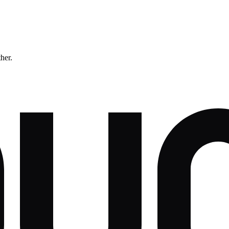
ther.