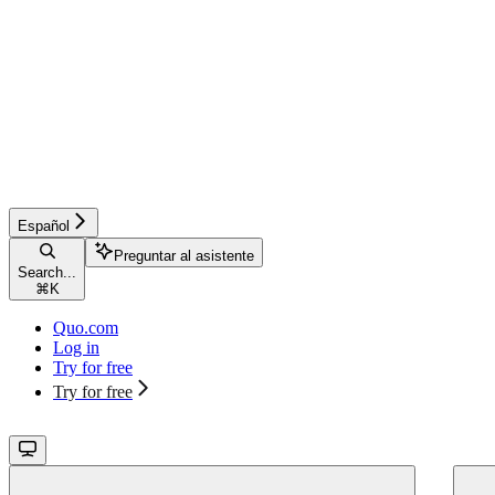
Español
Preguntar al asistente
Search...
⌘
K
Quo.com
Log in
Try for free
Try for free