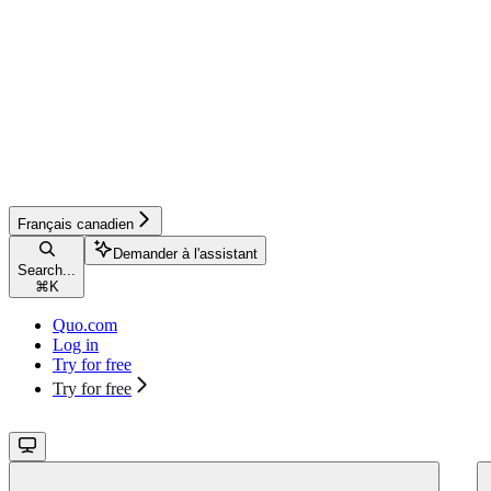
Français canadien
Demander à l'assistant
Search...
⌘
K
Quo.com
Log in
Try for free
Try for free