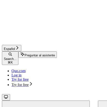
Español
Preguntar al asistente
Search...
⌘
K
Quo.com
Log in
Try for free
Try for free