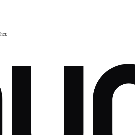
ther.