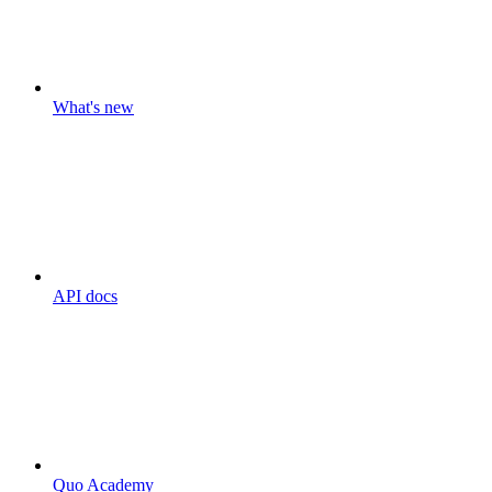
What's new
API docs
Quo Academy