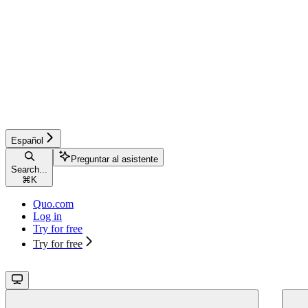
Español
Preguntar al asistente
Search...
⌘
K
Quo.com
Log in
Try for free
Try for free