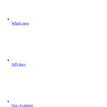
What's new
API docs
Quo Academy