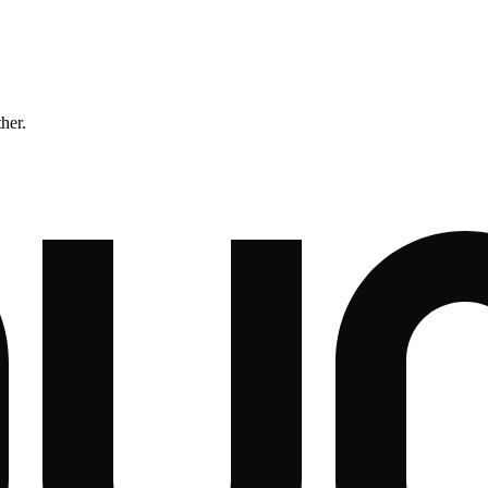
ther.