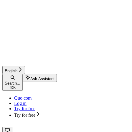
English
Ask Assistant
Search...
⌘
K
Quo.com
Log in
Try for free
Try for free